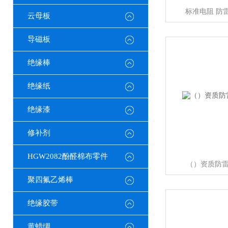
标准电阻 防
云母板
导磁板
绝缘棒
绝缘纸
绝缘漆
修补剂
HGW2082酚醛棉布零件
（）资质防
聚四氟乙烯棒
绝缘胶带
黄蜡绸