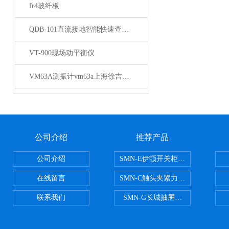
fr4玻纤板
QDB-101直流接地智能快速查找仪
VT-900现场动平衡仪
VM63A测振计vm63a上海徐吉电气
公司介绍
推荐产品
公司介绍
SMN-E伊顿开关柜触头夹紧力检测
在线留言
SMN-C触头夹紧力检测仪
联系我们
SMN-G长城抽屉开关柜触头夹紧