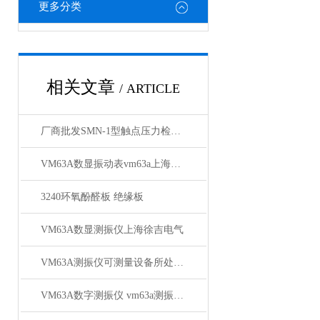
更多分类
相关文章
/ ARTICLE
厂商批发SMN-1型触点压力检测仪
VM63A数显振动表vm63a上海徐吉电气
3240环氧酚醛板 绝缘板
VM63A数显测振仪上海徐吉电气
VM63A测振仪可测量设备所处的状态
VM63A数字测振仪 vm63a测振仪*