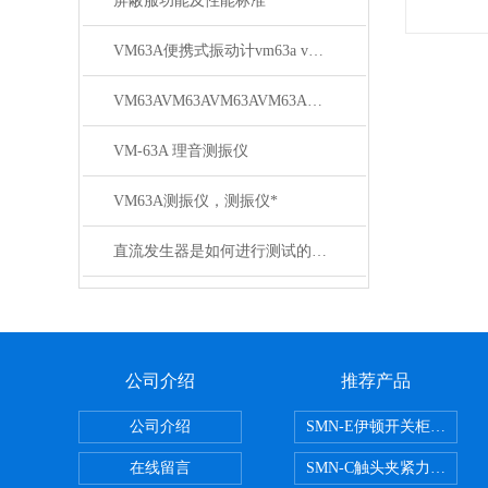
屏蔽服功能及性能标准
VM63A便携式振动计vm63a vm63a测振仪厂商批发
VM63AVM63AVM63AVM63A测振仪上海徐吉电气
VM-63A 理音测振仪
VM63A测振仪，测振仪*
直流发生器是如何进行测试的呢？旺徐电气为您揭秘
公司介绍
推荐产品
公司介绍
SMN-E伊顿开关柜触头夹
在线留言
SMN-C触头夹紧力检测仪