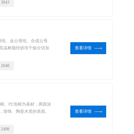
：
3043
母纸、金云母纸、合成云母
高温树脂经烘培干燥分切加
查看详情
等国家重点项目用的特种耐
层和其它电器的耐火绝缘
：
2648
泡棉、PE泡棉为基材，两面涂
，墙饰、陶瓷木质的表面。
查看详情
油性胶水生产的汽车泡棉，应
：
2498