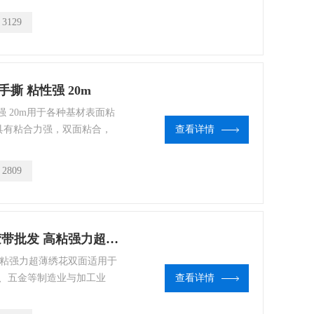
：
3129
撕 粘性强 20m
强 20m用于各种基材表面粘
具有粘合力强，双面粘合，
查看详情
：
2809
黄油胶 双面胶 高粘强力超薄 双面胶带批发 高粘强力超薄绣花双面
高粘强力超薄绣花双面适用于
、五金等制造业与加工业
查看详情