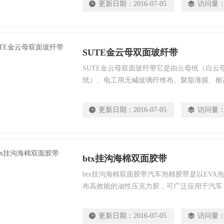
更新日期：
2016-07-05
访问量
SUTE金云母双面玻纤带
SUTE金云母双面玻纤带它是由云母纸（白云
纸）、电工用无碱玻璃纤维布、聚脂薄膜、耐
工而成的带状成品。被广泛应用于生产地铁、
火电缆，也适用于各种电线、电缆的耐火绝缘
更新日期：
2016-07-05
访问量
层。
btx挂沟海棉双面胶带
btx挂沟海棉双面胶带汽车泡棉胶带是以EVA
布高效能的油性压克力胶，可广泛应用于汽车
其中以PE泡棉为主要基材，用耐高温压克力
用越来越广泛。
更新日期：
2016-07-05
访问量