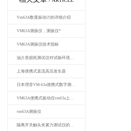
/ ARTICLE
Vm63A数显振动计的详细介绍
VM63A测振仪，测振仪*
VM63A测振仪技术指标
油介质损耗测试仪对试验环境实时进行检测
上海便携式直流高压发生器
日本理音VM-63a便携式数字测振仪 日本理音测振仪大量供应
VM63A便携式振动仪vm63a上海徐吉电气
vm63A测振仪
隔离开关触头夹紧力测试仪的设计与应用