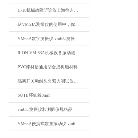
H-10机械故障听诊仪上海徐吉大量供应
从VM63A测振仪的使用中，你得出了什么结论呢？
VM63A数字测振仪 vm63a测振仪*
RION VM-63A机械设备振动测量仪 便携式振动仪*
PVC棒材是通用型合成树脂材料
隔离开关动触头夹紧力测试仪的工作原理
SUTE环氧板8mm
vm63a测振仪和测振仪规格品牌如何保养和应用
VM63A便携式数显振动仪 vm63a测振仪供应商