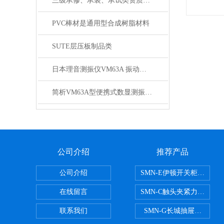
三级承修、承装、承试类资质主要试验设备配置表
PVC棒材是通用型合成树脂材料
SUTE层压板制品类
日本理音测振仪VM63A 振动测量仪上海徐吉代理
简析VM63A型便携式数显测振仪的技术指标
公司介绍
推荐产品
公司介绍
SMN-E伊顿开关柜触头夹
在线留言
SMN-C触头夹紧力检测仪
联系我们
SMN-G长城抽屉开关柜