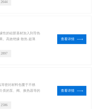
：
2644
绝缘性的硅胶基材加入到导热
。高效绝缘 散热 超薄.
查看详情
：
2897
氟等密封材料包覆于不锈
介质的泵、阀、换热器等的
查看详情
：
2586