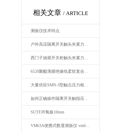
相关文章
/ ARTICLE
测振仪技术特点
户外高压隔离开关触头夹紧力测试仪的校准方法
西门子抽屉开关柜触头夹紧力检测仪的组成部分
6520聚酯薄膜绝缘纸柔软复合材料性能指标
大量供应SMN-3型触点压力检测仪
如何正确操作隔离开关触指压力检测仪进行压力测量？
SUTE环氧板10mm
VM63A便携式数显测振仪 vm63a测振仪厂家