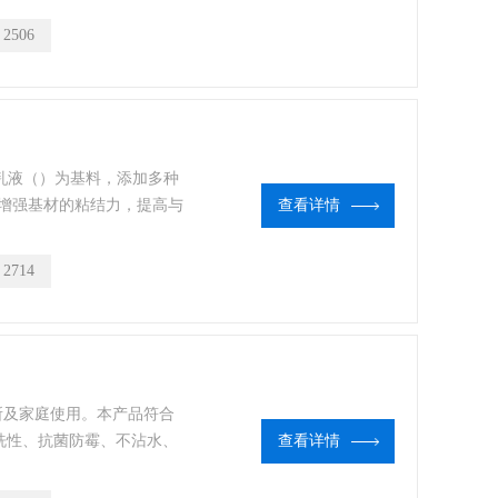
：
2506
乳液（）为基料，添加多种
增强基材的粘结力，提高与
查看详情
：
2714
场所及家庭使用。本产品符合
具有*耐擦洗性、抗菌防霉、不沾水、
查看详情