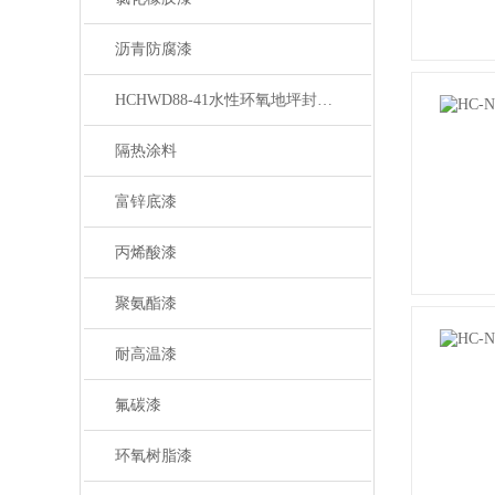
沥青防腐漆
HCHWD88-41水性环氧地坪封闭底漆
隔热涂料
富锌底漆
丙烯酸漆
聚氨酯漆
耐高温漆
氟碳漆
环氧树脂漆