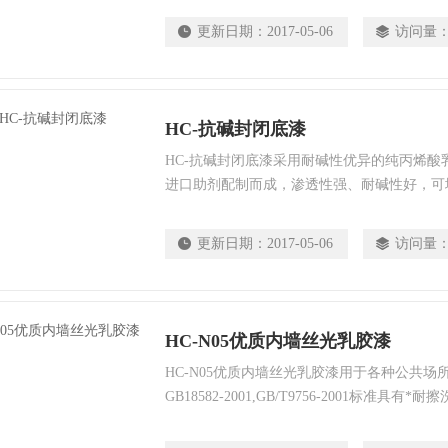
更新日期：
2017-05-06
访问量
HC-抗碱封闭底漆
HC-抗碱封闭底漆采用耐碱性优异的纯丙烯酸
进口助剂配制而成，渗透性强、耐碱性好，可
面漆的附着力，并可防止水泥基层盐碱析出。
更新日期：
2017-05-06
访问量
HC-N05优质内墙丝光乳胶漆
HC-N05优质内墙丝光乳胶漆用于各种公共
GB18582-2001,GB/T9756-2001标准
芳香型并能弥补细小裂纹等五合一功能。