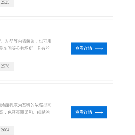
：
2525
饭店、别墅等内墙装饰，也可用
品车间等公共场所，具有丝
查看详情
着力好，遮盖力强等特点。
：
2578
纯丙烯酸乳液为基料的浓缩型高
高，色泽亮丽柔和、细腻涂
查看详情
：
2604