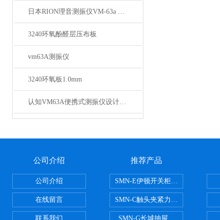
日本RION理音测振仪VM-63a vm63a测振仪技术参数
3240环氧酚醛层压布板
vm63A测振仪
3240环氧板1.0mm
认知VM63A便携式测振仪设计特征
公司介绍
推荐产品
公司介绍
SMN-E伊顿开关柜触头夹紧力检测
在线留言
SMN-C触头夹紧力检测仪
联系我们
SMN-G长城抽屉开关柜触头夹紧