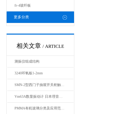
fr-4玻纤板
更多分类
相关文章
/ ARTICLE
测振仪组成结构
3240环氧板1-2mm
SMN-2型西门子抽屉开关柜触点压力检测仪技术参数
Vm63A数显振动计 日本理音测振仪 测振仪厂商批发
PMMA有机玻璃分类及应用范围介绍