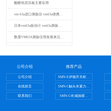
酚醛纸层压板主要应用
vm-63a进口测振仪 vm63a便携式测振仪技术参数
日本vm63a振动计 vm63a测振仪技术参数
数显VM63A测振仪用发展来沉淀追求
公司介绍
推荐产品
公司介绍
SMN-E伊顿开关柜触头夹紧力检测
在线留言
SMN-C触头夹紧力检测仪
联系我们
SMN-G长城抽屉开关柜触头夹紧