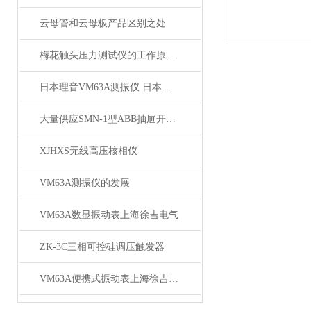
云母管和云母板产品区别之处
梅花触头压力测试仪的工作原理与设计特点
日本理音VM63A测振仪 日本理音VM63A测振仪*
大量供应SMN-1型ABB抽屉开关柜触点压力检测仪
XJHXS无线高压核相仪
VM63A测振仪的发展
VM63A数显振动表上海徐吉电气
ZK-3C三相可控硅调压触发器
VM63A便携式振动表上海徐吉电气