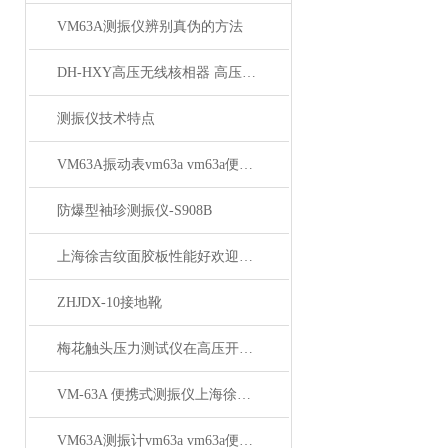
VM63A测振仪辨别真伪的方法
DH-HXY高压无线核相器 高压无线核相器*
测振仪技术特点
VM63A振动表vm63a vm63a便携式测振仪生产厂家
防爆型袖珍测振仪-S908B
上海徐吉纹面胶板性能好欢迎前来订购
ZHJDX-10接地靴
梅花触头压力测试仪在高压开关设备检测中有何应用？
VM-63A 便携式测振仪上海徐吉长期销量优先
VM63A测振计vm63a vm63a便携式测振仪批发