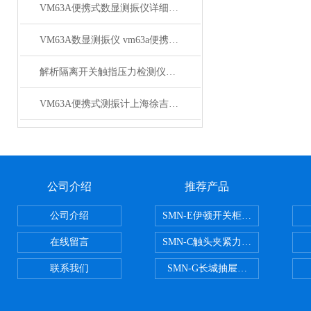
VM63A便携式数显测振仪详细技术参数
VM63A数显测振仪 vm63a便携式测振仪厂商批发
解析隔离开关触指压力检测仪的工作原理
VM63A便携式测振计上海徐吉电气
公司介绍
推荐产品
公司介绍
SMN-E伊顿开关柜触头夹紧力检测
在线留言
SMN-C触头夹紧力检测仪
联系我们
SMN-G长城抽屉开关柜触头夹紧