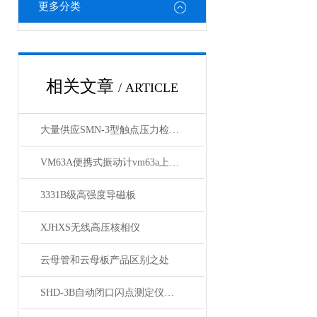
更多分类
相关文章
/ ARTICLE
大量供应SMN-3型触点压力检测仪
VM63A便携式振动计vm63a上海徐吉电气
3331B级高强度导磁板
XJHXS无线高压核相仪
云母管和云母板产品区别之处
SHD-3B自动闭口闪点测定仪具有故障自诊功能