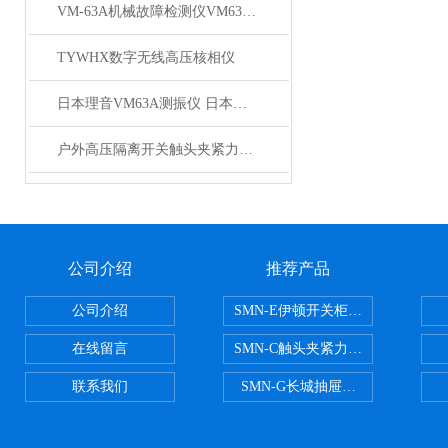
VM-63A机械故障检测仪VM63A VM63A型号
TYWHX数字无线高压核相仪
日本理音VM63A测振仪 日本理音VM63A测振仪*
户外高压隔离开关触头夹紧力测试仪的校准方法
公司介绍
推荐产品
公司介绍
SMN-E伊顿开关柜触头夹紧力检测
在线留言
SMN-C触头夹紧力检测仪
联系我们
SMN-G长城抽屉开关柜触头夹紧