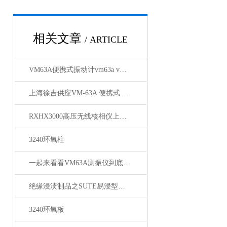
相关文章
/ ARTICLE
VM63A便携式振动计vm63a vm63a测振仪厂商批发
上海徐吉供应VM-63A 便携式测振仪日本理音品牌
RXHX3000高压无线核相仪上海徐吉电气
3240环氧柱
一起来看看VM63A测振仪到底有些什么特点？
绝缘浸渍制品之SUTE易浸型非织布介绍
3240环氧板