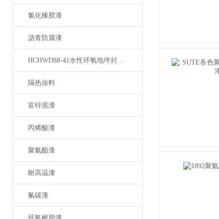
氯化橡胶漆
沥青防腐漆
HCHWD88-41水性环氧地坪封闭底漆
隔热涂料
富锌底漆
丙烯酸漆
聚氨酯漆
耐高温漆
氟碳漆
环氧树脂漆