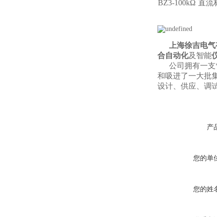
BZ3-100kΩ
直流
上海徐吉电气
合自动化
及智能
公司拥有一支*的
和吸进了一大批
设计、供应、调
产
您的单
您的姓