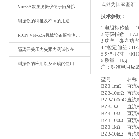
式列为国家基准
Vm63A数显测振仪便于随身携带使用
技术参数：
测振仪的特征及不同的用途
1.电阻标称值： 10
2.等级指数：BZ3：
RION VM-63A机械设备振动测量仪 便携式振动仪*
3.功率：参考功率
4.*检定偏差：BZ3
隔离开关压力夹紧力测试仪在电力设备中的应用
5.外型尺寸：Φ11
6.质量：1kg
测振仪的应用以及正确的使用方法
注：标准电阻应
型号
名称
BZ3-1mΩ
直流
BZ3-10mΩ
直流
BZ3-100mΩ
直流
BZ3-1Ω
直流
BZ3-10Ω
直流
BZ3-100Ω
直流
BZ3-1kΩ
直流
BZ3-10kΩ
直流