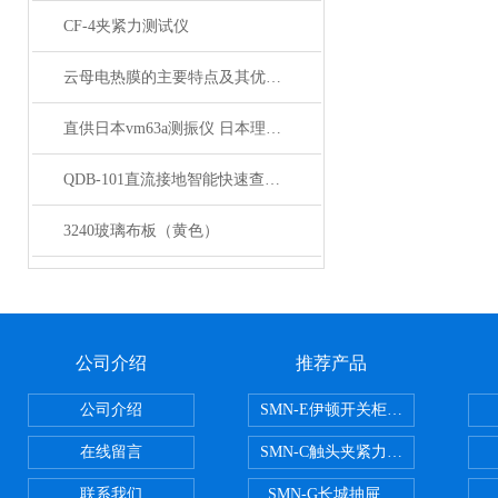
CF-4夹紧力测试仪
云母电热膜的主要特点及其优良特性
直供日本vm63a测振仪 日本理音测振仪 测振仪厂家
QDB-101直流接地智能快速查找仪
3240玻璃布板（黄色）
公司介绍
推荐产品
公司介绍
SMN-E伊顿开关柜触头夹紧力检测
在线留言
SMN-C触头夹紧力检测仪
联系我们
SMN-G长城抽屉开关柜触头夹紧