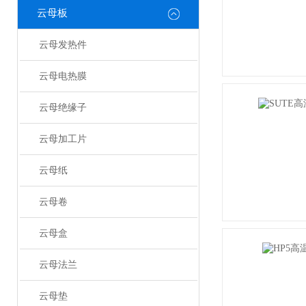
云母板
云母发热件
云母电热膜
云母绝缘子
云母加工片
云母纸
云母卷
云母盒
云母法兰
云母垫