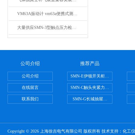
VM63A振动计 vm63a便携式测振仪*
大量供应SMN-3型触点压力检测仪
公司介绍
推荐产品
公司介绍
SMN-E伊顿开关柜触头夹紧力检测
在线留言
SMN-C触头夹紧力检测仪
联系我们
SMN-G长城抽屉开关柜触头夹紧
Copyright © 2026 上海徐吉电气有限公司 版权所有 技术支持：
化工