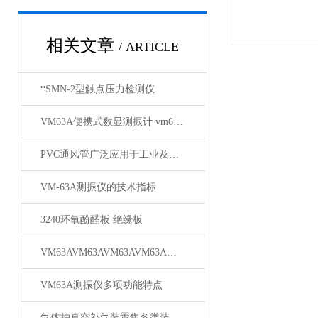
相关文章
/ ARTICLE
*SMN-2型触点压力检测仪
VM63A便携式数显测振计 vm63a便携式测振仪价格
PVC通风管广泛应用于工业及建筑工程行业
VM-63A测振仪的技术指标
3240环氧酚醛板 绝缘板
VM63AVM63AVM63AVM63A上海徐吉电气
VM63A测振仪多项功能特点
气体抽真空补气装置集各类装置于一身