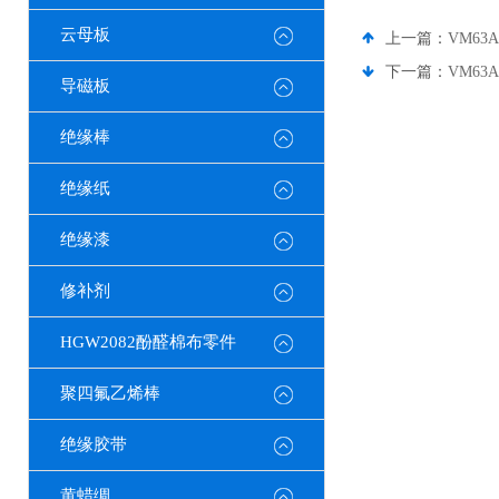
云母板
上一篇：
VM63
下一篇：
VM63
导磁板
绝缘棒
绝缘纸
绝缘漆
修补剂
HGW2082酚醛棉布零件
聚四氟乙烯棒
绝缘胶带
黄蜡绸