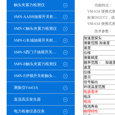
触头夹紧力检测仪
功能特点：
VM-63A 便
SMN-AABB抽屉开关柜触头夹紧力检测仪
标准ISO237
VM-63A 便
SMN-C触头夹紧力检测仪
技术参数：
加速度探头
SMN-G长城抽屉开关柜触头夹紧力检测仪
测量范围:加速度
速度
SMN-S西门子抽屉开关柜触头夹紧力检测仪
位移
测量精度
频率范围： 加速
SMN-B触头夹紧力检测仪
速度
位移
SMN-E伊顿开关柜触头夹紧力检测仪
显示
信号输出
环境温度范围
测振仪Vm63A
电源需求
电压
直流高压发生器
电池
电池寿命
电力检修仪器仪表
物理特性