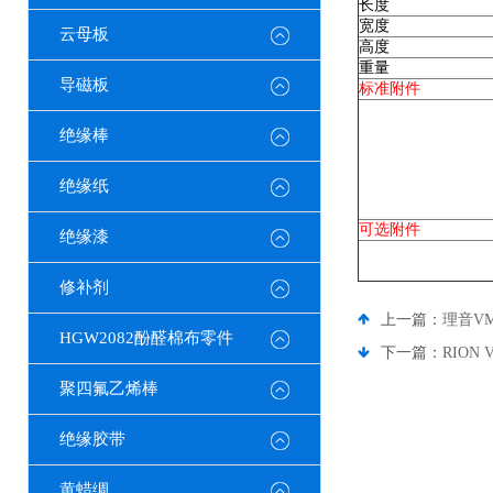
长度
宽度
云母板
高度
重量
导磁板
标准附件
绝缘棒
绝缘纸
可选附件
绝缘漆
修补剂
上一篇：
理音VM
HGW2082酚醛棉布零件
下一篇：
RION
聚四氟乙烯棒
绝缘胶带
黄蜡绸