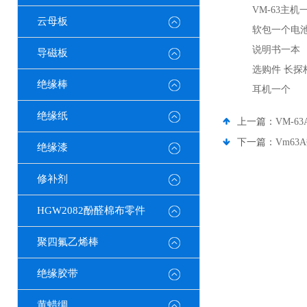
VM-63主机
云母板
软包一个电
说明书一本
导磁板
选购件 长探
绝缘棒
耳机一个
绝缘纸
上一篇：
VM-
下一篇：
Vm6
绝缘漆
修补剂
HGW2082酚醛棉布零件
聚四氟乙烯棒
绝缘胶带
黄蜡绸