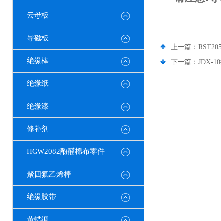
云母板
导磁板
上一篇：
RST
绝缘棒
下一篇：
JDX-
绝缘纸
绝缘漆
修补剂
HGW2082酚醛棉布零件
聚四氟乙烯棒
绝缘胶带
黄蜡绸