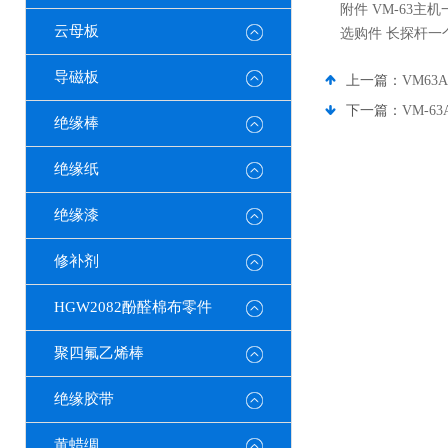
附件 VM-63
云母板
选购件 长探杆
导磁板
上一篇：
VM63
下一篇：
VM-
绝缘棒
绝缘纸
绝缘漆
修补剂
HGW2082酚醛棉布零件
聚四氟乙烯棒
绝缘胶带
黄蜡绸