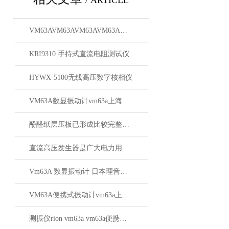
/ ARTICLE
VM63AVM63AVM63AVM63A上海徐吉电气有限公司
KRI9310 手持式直流电阻测试仪
HYWX-5100无线高压数字核相仪
VM63A数显振动计vm63a上海徐吉电气
酚醛纸层压板已形成比较完整的系列
直流高压发生器是广大电力用户*的设备
Vm63A 数显振动计 日本理音测振仪VM63A厂家
VM63A便携式振动计vm63a上海徐吉电气
测振仪rion vm63a vm63a便携式测振仪供应商