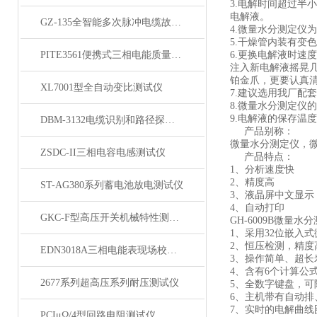
3.电解时间超过
电解液。
GZ-135全智能多次脉冲电缆故障测试仪
4.微量水分测定
5.干燥管内装有
PITE3561便携式三相电能质量分析仪
6.更换电解液时
注入新电解液摇晃
铂金爪，更要认真清
XL7001型全自动变比测试仪
7.建议选用我厂配
8.微量水分测定仪
9.电解液的保存温
DBM-3132电缆识别和路径探测仪
产品别称：
微量水分测定仪，
ZSDC-II三相电容电感测试仪
产品特点：
1、分析速度快
2、精度高
ST-AG380系列蓄电池放电测试仪
3、液晶屏中文显示
4、自动打印
GKC-F型高压开关机械特性测试仪
GH-6009B微量水
1、采用32位嵌入
2、恒压检测，精
EDN3018A三相电能表现场校验仪
3、操作简单、超长
4、含有6个计算公
2677系列超高压系列耐压测试仪
5、全数字键盘，
6、主机带有自动排
7、实时的电解曲线
PCIμΩ/4型回路电阻测试仪