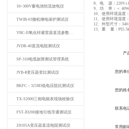
8、电 源：220V±1
10~300V蓄电池恒流放电仪
9、功 率：＜ 40
10、使用环境温度：
11、使用环境湿度：≤
TWJB-03微机继电保护测试仪
12、外型尺寸：340×2
13、重 量：约5.5k
YBC-II氧化锌避雷器直流参数测试仪
JYDR-40直流电阻测试仪
产
SP-310电缆故障测试管理系统
您的单
JYB-Ⅱ变压器变比测试仪
BKFC－3218D低电压阻抗测试仪
您的姓
TX-S2000三相电能表现场校验仪
联系电
FST-JD200接地引线导通测试仪
Z8105A变压器直流电阻测试仪
常用邮