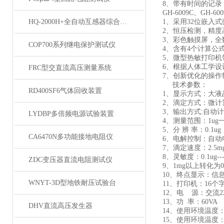
8、带有时间的记录
GH-6009C、GH
HQ-2000H+全自动互感器综合测试仪
1、采用32位嵌入
2、恒压检测，精
3、彩色触摸屏，
COP700系列继电保护测试仪
4、含有4个计算公
5、微型热敏打印
6、根据人体工学设
FRC型交直流高压测量系统
7、创新优化的操作
技术参数：
RD400SF6气体回收装置
1、显示方式：大液
2、滴定方式：微计
3、输出方式:自动计
LYDBP多倍频电源试验装置
4、测量范围：1ug一
5、分 辨 率：0.1ug
CA6470N多功能接地电阻仪
6、电解控制：自动电
7、滴定速度：2.5mg/
8、灵敏度：0.1ug--
ZDC变压器直流电阻测试仪
9、1mg以上转化为
10、终点显示：信
WNYT-3D型地铁耐压试验台
11、打印机：16个
12、电 源：交流22
13、功 率：60VA
DHV直流高压发生器
14、使用环境温度：5
15、使用环境温度：