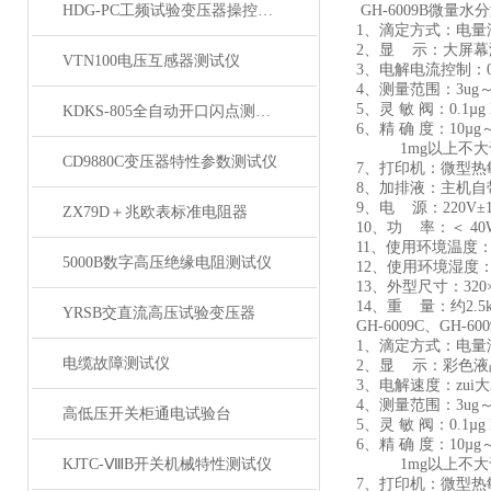
HDG-PC工频试验变压器操控装置
GH-6009B微量
1、滴定方式：电量
2、显 示：大屏幕
VTN100电压互感器测试仪
3、电解电流控制：0
4、测量范围：3ug～
5、灵 敏 阀：0.1µg 
KDKS-805全自动开口闪点测定仪
6、精 确 度：10µg～1
1mg以上不大于
CD9880C变压器特性参数测试仪
7、打印机：微型热
8、加排液：主机自
9、电 源：220V±1
ZX79D＋兆欧表标准电阻器
10、功 率：＜ 4
11、使用环境温度：
5000B数字高压绝缘电阻测试仪
12、使用环境湿度：≤
13、外型尺寸：320×2
14、重 量：约2.5k
YRSB交直流高压试验变压器
GH-6009C、GH-
1、滴定方式：电量
电缆故障测试仪
2、显 示：彩色液
3、电解速度：zui大2
4、测量范围：3ug～
高低压开关柜通电试验台
5、灵 敏 阀：0.1µg 
6、精 确 度：10µg～1
KJTC-ⅧB开关机械特性测试仪
1mg以上不大于
7、打印机：微型热