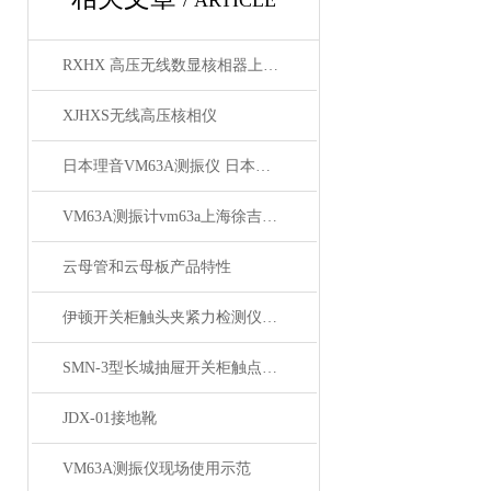
/ ARTICLE
RXHX 高压无线数显核相器上海徐吉电气
XJHXS无线高压核相仪
日本理音VM63A测振仪 日本理音VM63A测振仪*
VM63A测振计vm63a上海徐吉电气
云母管和云母板产品特性
伊顿开关柜触头夹紧力检测仪的主要应用领域
SMN-3型长城抽屉开关柜触点压力检测仪技术参数
JDX-01接地靴
VM63A测振仪现场使用示范