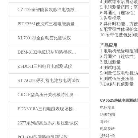
4.测试结束后自动
5.电阻测量范围：至4
GZ-135全智能多次脉冲电缆故障测试仪
6.导通性（连续性）测
7.告警提示
PITE3561便携式三相电能质量分析仪
8.具计时功能，方便
9.配置弹性体保护套
10.附带便携包及测
XL7001型全自动变比测试仪
产品应用
1.电动机绝缘电阻
DBM-3132电缆识别和路径探测仪
2.导通性（连续性
3.低阻测量
ZSDC-II三相电容电感测试仪
4.测试电缆
5.测量低压电动机(AC
6.测试低压变压器
ST-AG380系列蓄电池放电测试仪
7.DAR与PI值测量
GKC-F型高压开关机械特性测试仪
CA6525绝缘电阻测试仪
电压测量
EDN3018A三相电能表现场校验仪
绝缘范围
导通性
2677系列超高压系列耐压测试仪
电流反转
接线补偿
PCIμΩ/4型回路电阻测试仪