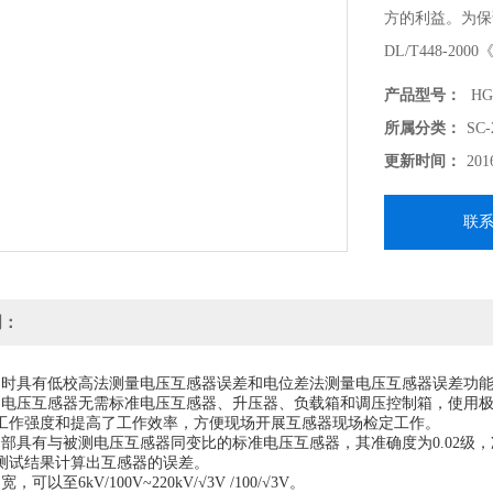
方的利益。为保证
DL/T448-
测试技术，大规
产品型号：
HG
了现场检定电压
所属分类：
SC
更新时间：
201
联
明：
同时具有低校高法测量电压互感器误差和电位差法测量电压互感器误差功
定电压互感器无需标准电压互感器、升压器、负载箱和调压控制箱，使用
工作强度和提高了工作效率，方便现场开展互感器现场检定工作。
内部具有与被测电压互感器同变比的标准电压互感器，其准确度为0.02级
测试结果计算出互感器的误差。
可以至6kV/100V~220kV/√3V /100/√3V。