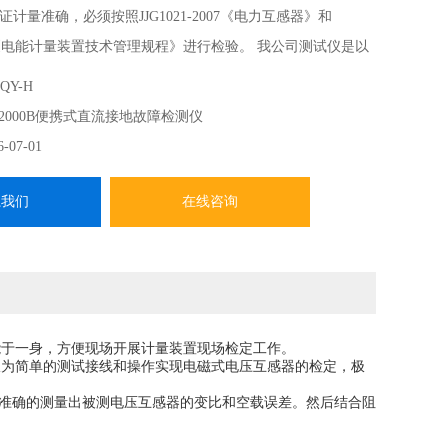
计量准确，必须按照JJG1021-2007《电力互感器》和
2000《电能计量装置技术管理规程》进行检验。 我公司测试仪是以
模电子线路设计以及符合国家相关规程研制出来的。它解决
QY-H
互感器工作强度大、操作繁琐问题，同时该产
-2000B便携式直流接地故障检测仪
6-07-01
系我们
在线咨询
能于一身，方便现场开展计量装置现场检定工作。
极为简单的测试接线和操作实现电磁式电压互感器的检定，极
，准确的测量出被测电压互感器的变比和空载误差。然后结合阻