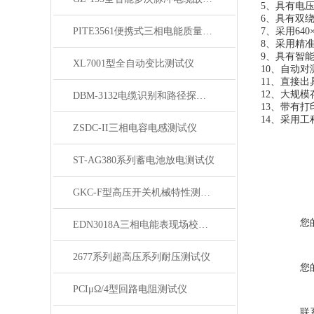
5、具有电
6、具有双
PITE3561便携式三相电能质量分析仪
7、采用6
8、采用精
9、具有智
XL7001型全自动变比测试仪
10、自动
11、直接
12、大规模
DBM-3132电缆识别和路径探测仪
13、带有
14、采用
ZSDC-II三相电容电感测试仪
ST-AG380系列蓄电池放电测试仪
GKC-F型高压开关机械特性测试仪
您
EDN3018A三相电能表现场校验仪
2677系列超高压系列耐压测试仪
您
PCIμΩ/4型回路电阻测试仪
联