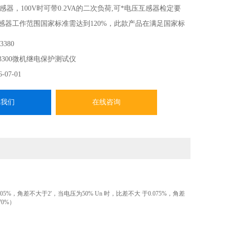
器，100V时可带0.2VA的二次负荷,可*电压互感器检定要
互感器工作范围国家标准需达到120%，此款产品在满足国家标
达到150%，出现故障为“0"，目前市场生产的产品出现故障
3380
、产品重量15
3300微机继电保护测试仪
6-07-01
系我们
在线咨询
05%，角差不大于2'，当电压为50% Un 时，比差不大 于0.075%，角差
70%）