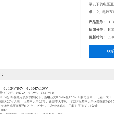
级以下的电压互感
求。 2、电压
准同时还可短时
产品型号：
HD
为“50%"。 3
所属分类：
HD
更新时间：
201
联
明：
6，10KV/100V、6，10/KV/100/V
.2VA, 0.07VA, 0.02VA CosФ=1.0
0.05级 即在额定负荷的情况下，当电压为80%Un至120% Un的范围内， 比差不大于0.
电压为20% Un时，比差不大于0.1%， 角差不大于6'。（实际误差不大于误差限值的60-
一次绕组感压耐压为1.2 Un，1分钟，二次绕组对地，工频耐压2KV，1分钟
0HZ