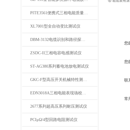
⑥ 箱底装有
PITE3561便携式三相电能质量分析仪
XL7001型全自动变比测试仪
DBM-3132电缆识别和路径探测仪
您
ZSDC-II三相电容电感测试仪
您
ST-AG380系列蓄电池放电测试仪
GKC-F型高压开关机械特性测试仪
联
EDN3018A三相电能表现场校验仪
常
2677系列超高压系列耐压测试仪
PCIμΩ/4型回路电阻测试仪