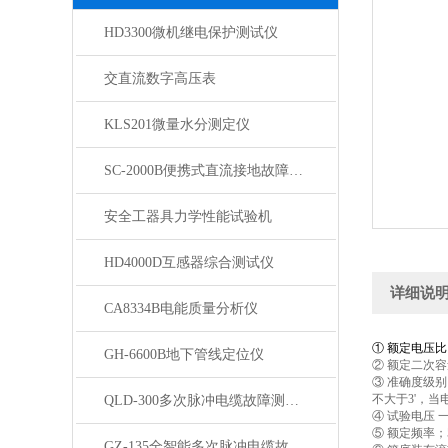
HD3300微机继电保护测试仪
交直流数字高压表
KLS201微量水分测定仪
SC-2000B便携式直流接地故障检测仪
安全工器具力学性能试验机
HD4000D互感器综合测试仪
详细说
CA8334B电能质量分析仪
① 额定电压比 ：
GH-6600B地下管线定位仪
② 额定二次容量：0
③ 准确度级别 
不大于3'，当
QLD-300多次脉冲电缆故障测试仪
④ 试验电压 
⑤ 额定频率；5
GZ-135全智能多次脉冲电缆故障测试仪