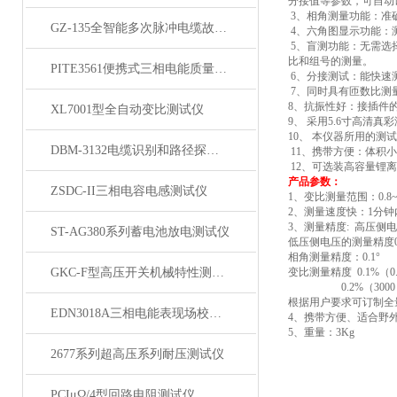
分接值等参数，可自动
3
、相角测量功能：准
GZ-135全智能多次脉冲电缆故障测试仪
4
、六角图显示功能：
5
、盲测功能：无需选
比和组号的测量。
PITE3561便携式三相电能质量分析仪
6
、分接测试：能快速
7
、同时具有匝数比测
8
、抗振性好：接插件
XL7001型全自动变比测试仪
9
、 采用5.6寸高清
10
、 本仪器所用的测
DBM-3132电缆识别和路径探测仪
11
、携带方便：体积
12
、可选装高容量锂离
产品参数：
ZSDC-II三相电容电感测试仪
1
、变比测量范围：0.8~1
2
、测量速度快：1分钟
3
、测量精度: 高压侧电
ST-AG380系列蓄电池放电测试仪
低压侧电压的测量精度0
相角测量精度：0.1°
GKC-F型高压开关机械特性测试仪
变比测量精度 0.1%（0.
0.2%
（3000
根据用户要求可订制全量
EDN3018A三相电能表现场校验仪
4
、携带方便、适合野
5
、重量：3Kg
2677系列超高压系列耐压测试仪
PCIμΩ/4型回路电阻测试仪