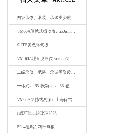
/ ARTICLE
四级承修、承装、承试类资质主要试验设备配置表
VM63A便携式振动表vm63a上海徐吉电气
SUTE黄色环氧板
VM-63A理音测振仪 vm63a便携式测振仪厂家推荐
二级承修、承装、承试类资质主要试验设备配置表
一体式vm63a振动计 vm63a便携式测振仪供应商
VM63A便携式测振计上海徐吉电气
F级环氧上胶玻璃丝毡
FR-4阻燃白料环氧板