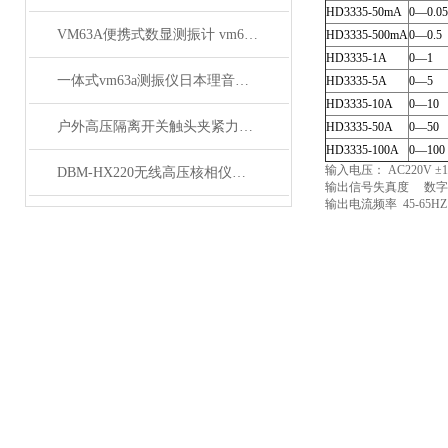
HD3335-50mA
0
—0.05
VM63A便携式数显测振计 vm63a测振仪厂家
HD3335-500mA
0
—0.5
HD3335-1A
0
—1
一体式vm63a测振仪日本理音测振仪VM63A参数
HD3335-5A
0
—5
HD3335-10A
0
—10
户外高压隔离开关触头夹紧力测试仪的校准方法
HD3335-50A
0
—50
HD3335-100A
0
—100
输入电压： AC220V ±1
DBM-HX220无线高压核相仪技术参数
输出信号失真度 数字
输出电流频率 45-65H