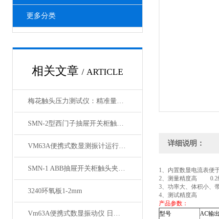
更多分类
相关文章
/ ARTICLE
梅花触头压力测试仪：精准量化触头压力的核心工具
SMN-2型西门子抽屉开关柜触点压力检测仪技术参数
详细说明：
VM63A便携式数显测振计运行参数
SMN-1 ABB抽屉开关柜触头夹紧力测试仪
1
、内置数显电流表便
2
、测量精度高 0.2
3
、功率大、体积小、
3240环氧板1-2mm
4
、测试精度高
产品参数：
Vm63A便携式数显振动仪 日本理音测振仪 测振仪厂家推荐
型号
AC
输出