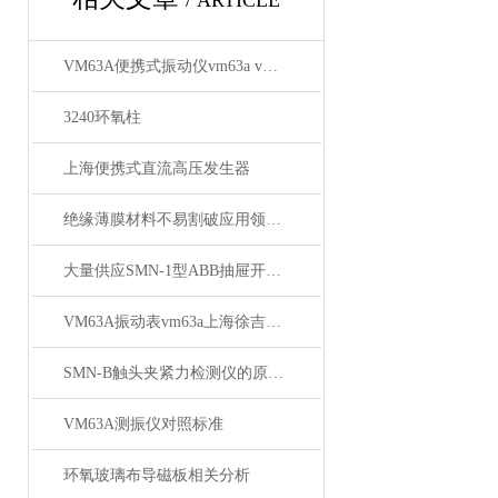
/ ARTICLE
VM63A便携式振动仪vm63a vm63a测振仪供应商
3240环氧柱
上海便携式直流高压发生器
绝缘薄膜材料不易割破应用领域广泛
大量供应SMN-1型ABB抽屉开关柜触点压力检测仪
VM63A振动表vm63a上海徐吉电气
SMN-B触头夹紧力检测仪的原理与应用
VM63A测振仪对照标准
环氧玻璃布导磁板相关分析