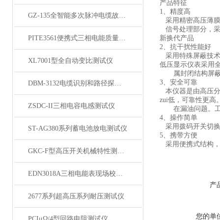
产品特征
1、精度高
GZ-135全智能多次脉冲电缆故障测试仪
采用精密高压薄膜
信号处理部分，采用
PITE3561便携式三相电能质量分析仪
新换代产品
2、抗干扰性能好
采用特殊屏蔽技术
XL7001型全自动变比测试仪
低压显示仪表采用
属封闭结构屏蔽，
3、安全可靠
DBM-3132电缆识别和路径探测仪
本仪器是由高压分
zui低，可靠性更高
ZSDC-II三相电容电感测试仪
在漏油问题。工作
4、操作简单
采用拨码开关切换
ST-AG380系列蓄电池放电测试仪
5、携带方便
采用便携式结构，
GKC-F型高压开关机械特性测试仪
EDN3018A三相电能表现场校验仪
产
2677系列超高压系列耐压测试仪
您的单
PCIμΩ/4型回路电阻测试仪