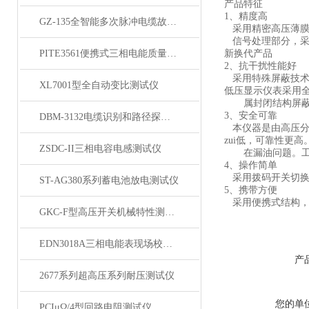
产品特征
1、精度高
GZ-135全智能多次脉冲电缆故障测试仪
采用精密高压薄膜
信号处理部分，采用
PITE3561便携式三相电能质量分析仪
新换代产品
2、抗干扰性能好
采用特殊屏蔽技术
XL7001型全自动变比测试仪
低压显示仪表采用
属封闭结构屏蔽，
3、安全可靠
DBM-3132电缆识别和路径探测仪
本仪器是由高压分
zui低，可靠性更高
ZSDC-II三相电容电感测试仪
在漏油问题。工作
4、操作简单
采用拨码开关切换
ST-AG380系列蓄电池放电测试仪
5、携带方便
采用便携式结构，
GKC-F型高压开关机械特性测试仪
EDN3018A三相电能表现场校验仪
产
2677系列超高压系列耐压测试仪
您的单
PCIμΩ/4型回路电阻测试仪