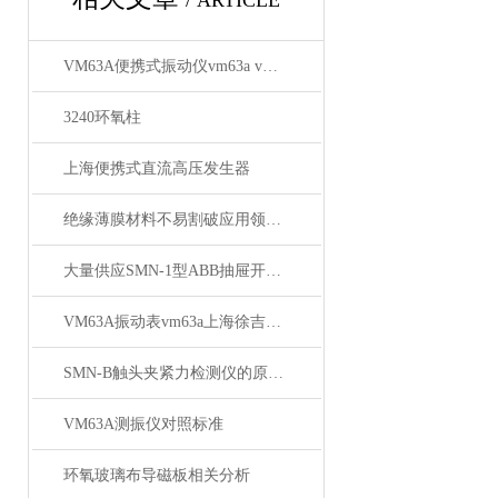
/ ARTICLE
VM63A便携式振动仪vm63a vm63a测振仪供应商
3240环氧柱
上海便携式直流高压发生器
绝缘薄膜材料不易割破应用领域广泛
大量供应SMN-1型ABB抽屉开关柜触点压力检测仪
VM63A振动表vm63a上海徐吉电气
SMN-B触头夹紧力检测仪的原理与应用
VM63A测振仪对照标准
环氧玻璃布导磁板相关分析