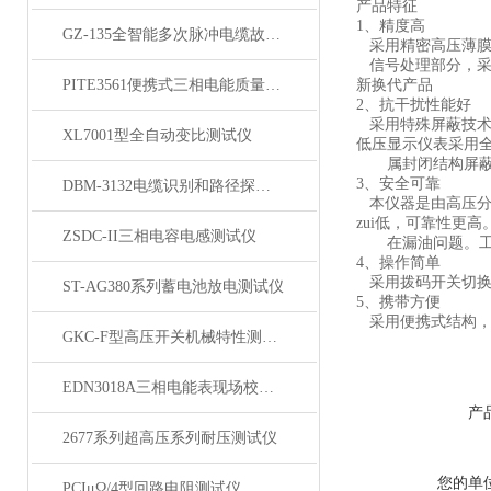
产品特征
1、精度高
GZ-135全智能多次脉冲电缆故障测试仪
采用精密高压薄膜
信号处理部分，采用
PITE3561便携式三相电能质量分析仪
新换代产品
2、抗干扰性能好
采用特殊屏蔽技术
XL7001型全自动变比测试仪
低压显示仪表采用
属封闭结构屏蔽，
3、安全可靠
DBM-3132电缆识别和路径探测仪
本仪器是由高压分
zui低，可靠性更高
ZSDC-II三相电容电感测试仪
在漏油问题。工作
4、操作简单
采用拨码开关切换
ST-AG380系列蓄电池放电测试仪
5、携带方便
采用便携式结构，
GKC-F型高压开关机械特性测试仪
EDN3018A三相电能表现场校验仪
产
2677系列超高压系列耐压测试仪
您的单
PCIμΩ/4型回路电阻测试仪