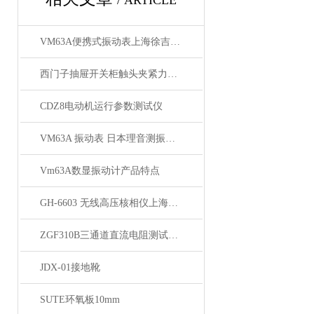
/ ARTICLE
VM63A便携式振动表上海徐吉电气
西门子抽屉开关柜触头夹紧力检测仪的性能分析
CDZ8电动机运行参数测试仪
VM63A 振动表 日本理音测振仪 测振仪新型
Vm63A数显振动计产品特点
GH-6603 无线高压核相仪上海徐吉电气
ZGF310B三通道直流电阻测试仪大量供应
JDX-01接地靴
SUTE环氧板10mm