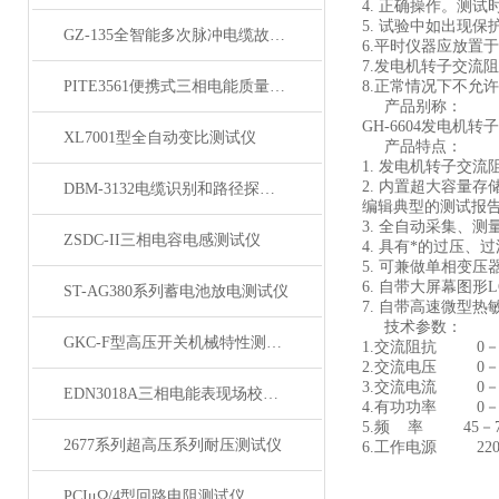
4. 正确操作。测
5. 试验中如出现
GZ-135全智能多次脉冲电缆故障测试仪
6.平时仪器应放置
7.发电机转子交流
PITE3561便携式三相电能质量分析仪
8.正常情况下不允
产品别称：
GH-6604发电机
XL7001型全自动变比测试仪
产品特点：
1. 发电机转子交
2. 内置超大容量
DBM-3132电缆识别和路径探测仪
编辑典型的测试报
3. 全自动采集、
ZSDC-II三相电容电感测试仪
4. 具有*的过压
5. 可兼做单相变
6. 自带大屏幕图
ST-AG380系列蓄电池放电测试仪
7. 自带高速微型
技术参数：
GKC-F型高压开关机械特性测试仪
1.交流阻抗 0－
2.交流电压 0
3.交流电流 0
EDN3018A三相电能表现场校验仪
4.有功功率 0
5.频 率 45－
2677系列超高压系列耐压测试仪
6.工作电源 220V
PCIμΩ/4型回路电阻测试仪