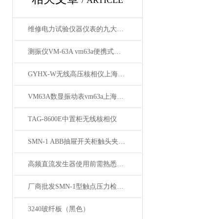
/ ARTICLE
维修电力试验仪器仪表的九大注意事项
测振仪VM-63A vm63a便携式测振仪生产厂家
GYHX-W无线高压核相仪上海徐吉电气
VM63A数显振动表vm63a上海徐吉电气
TAG-8600E中置柜无线核相仪
SMN-1 ABB抽屉开关柜触头夹紧力测试仪
高频直流发生器使用前需熟悉设备操作
厂商批发SMN-1型触点压力检测仪
3240玻纤板（黑色）