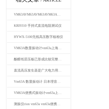
/ ARTICLE
VM63AVM63AVM63AVM63A上海徐吉电气有限公司
KRI9310 手持式直流电阻测试仪
HYWX-5100无线高压数字核相仪
VM63A数显振动计vm63a上海徐吉电气
酚醛纸层压板已形成比较完整的系列
直流高压发生器是广大电力用户*的设备
Vm63A 数显振动计 日本理音测振仪VM63A厂家
VM63A便携式振动计vm63a上海徐吉电气
测振仪rion vm63a vm63a便携式测振仪供应商