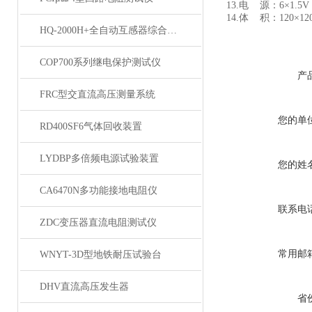
13.电 源：6×1.5V
14.体 积：120×120
HQ-2000H+全自动互感器综合测试仪
COP700系列继电保护测试仪
产
FRC型交直流高压测量系统
您的单
RD400SF6气体回收装置
LYDBP多倍频电源试验装置
您的姓
CA6470N多功能接地电阻仪
联系电
ZDC变压器直流电阻测试仪
常用邮
WNYT-3D型地铁耐压试验台
DHV直流高压发生器
省