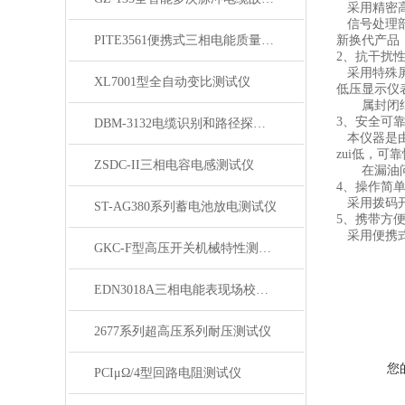
采用精密高
信号处理部
PITE3561便携式三相电能质量分析仪
新换代产品
2、抗干扰
采用特殊屏
XL7001型全自动变比测试仪
低压显示仪
属封闭结构
3、安全可
DBM-3132电缆识别和路径探测仪
本仪器是由
zui低，可
ZSDC-II三相电容电感测试仪
在漏油问题
4、操作简
采用拨码开
ST-AG380系列蓄电池放电测试仪
5、携带方
采用便携式
GKC-F型高压开关机械特性测试仪
EDN3018A三相电能表现场校验仪
2677系列超高压系列耐压测试仪
您
PCIμΩ/4型回路电阻测试仪