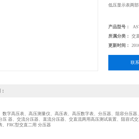
低压显示表两部
产品型号：
AST
所属分类：
交
更新时间：
201
联
明：
、数字高压表、高压测量仪、高压表、高压数字表、分压器、阻容分压器
分压 器、交流分压器、直流分压器、交直流两用高压测试装置、阻容式
、FRC型交直二用 分压器