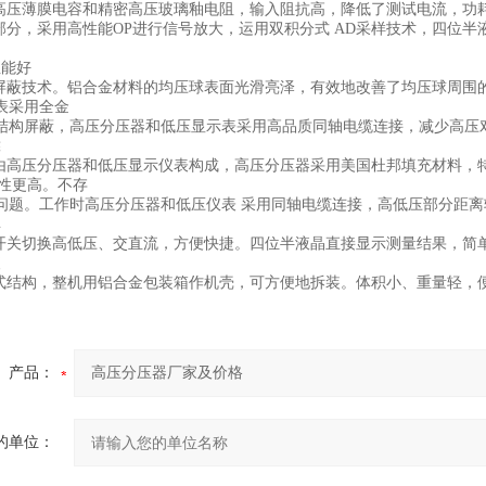
压薄膜电容和精密高压玻璃釉电阻，输入阻抗高，降低了测试电流，功
分，采用高性能OP进行信号放大，运用双积分式 AD采样技术，四位半液晶显
性能好
蔽技术。铝合金材料的均压球表面光滑亮泽，有效地改善了均压球周围的
表采用全金
屏蔽，高压分压器和低压显示表采用高品质同轴电缆连接，减少高压对
靠
高压分压器和低压显示仪表构成，高压分压器采用美国杜邦填充材料，特
靠性更高。不存
。工作时高压分压器和低压仪表 采用同轴电缆连接，高低压部分距离
单
关切换高低压、交直流，方便快捷。四位半液晶直接显示测量结果，简
便
结构，整机用铝合金包装箱作机壳，可方便地拆装。体积小、重量轻，
产品：
的单位：