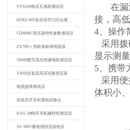
在漏油
VTN100电压互感器测试仪
接，高
KDKS-805全自动开口闪点测定仪
4、操作
CD9880C变压器特性参数测试仪
采用拨
ZX79D＋兆欧表标准电阻器
显示测
5000B数字高压绝缘电阻测试仪
5、携带
YRSB交直流高压试验变压器
采用便
电缆故障测试仪
体积小
高低压开关柜通电试验台
KJTC-ⅧB开关机械特性测试仪
10~300V蓄电池恒流放电仪