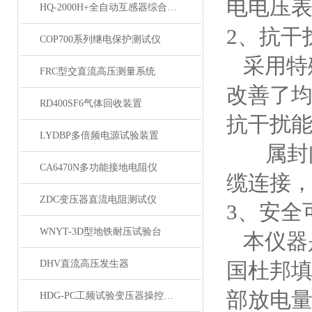
电电压
HQ-2000H+全自动互感器综合测试仪
2、抗干
COP700系列继电保护测试仪
采用特
FRC型交直流高压测量系统
改善了均
RD400SF6气体回收装置
抗干扰
LYDBP多倍频电源试验装置
属封闭
CA6470N多功能接地电阻仪
缆连接
ZDC变压器直流电阻测试仪
3、安全
WNYT-3D型地铁耐压试验台
本仪器
DHV直流高压发生器
国杜邦填
部放电量
HDG-PC工频试验变压器操控装置