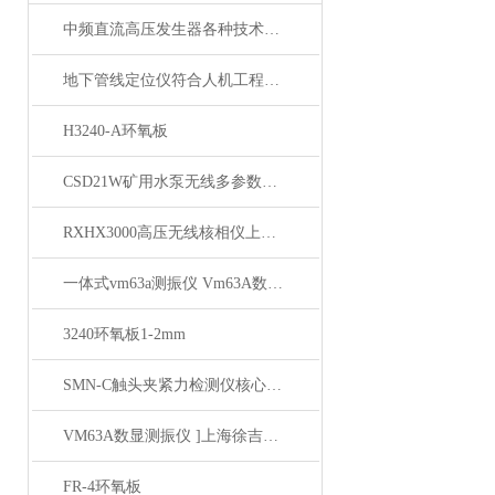
中频直流高压发生器各种技术指标均优于行业标准
地下管线定位仪符合人机工程学原理的设计
H3240-A环氧板
CSD21W矿用水泵无线多参数测试仪
RXHX3000高压无线核相仪上海徐吉电气
一体式vm63a测振仪 Vm63A数显振动仪 上海徐吉推荐
3240环氧板1-2mm
SMN-C触头夹紧力检测仪核心技术优势与性能特点
VM63A数显测振仪 ]上海徐吉电气
FR-4环氧板