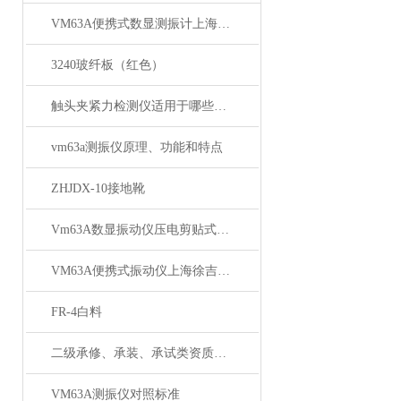
VM63A便携式数显测振计上海徐吉电气
3240玻纤板（红色）
触头夹紧力检测仪适用于哪些应用场景？
vm63a测振仪原理、功能和特点
ZHJDX-10接地靴
Vm63A数显振动仪压电剪贴式加速度探头
VM63A便携式振动仪上海徐吉电气
FR-4白料
二级承修、承装、承试类资质主要试验设备配置表
VM63A测振仪对照标准