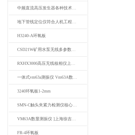
中频直流高压发生器各种技术指标均优于行业标准
地下管线定位仪符合人机工程学原理的设计
H3240-A环氧板
CSD21W矿用水泵无线多参数测试仪
RXHX3000高压无线核相仪上海徐吉电气
一体式vm63a测振仪 Vm63A数显振动仪 上海徐吉推荐
3240环氧板1-2mm
SMN-C触头夹紧力检测仪核心技术优势与性能特点
VM63A数显测振仪 ]上海徐吉电气
FR-4环氧板