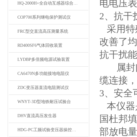
电电压
HQ-2000H+全自动互感器综合测试仪
2、抗干
COP700系列继电保护测试仪
采用特
FRC型交直流高压测量系统
改善了均
RD400SF6气体回收装置
抗干扰
LYDBP多倍频电源试验装置
属封闭
CA6470N多功能接地电阻仪
缆连接
ZDC变压器直流电阻测试仪
3、安全
WNYT-3D型地铁耐压试验台
本仪器
DHV直流高压发生器
国杜邦填
部放电量
HDG-PC工频试验变压器操控装置