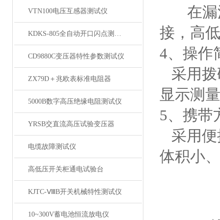
在漏油
VTN100电压互感器测试仪
接，高
KDKS-805全自动开口闪点测定仪
4、操作
CD9880C变压器特性参数测试仪
采用拨
ZX79D＋兆欧表标准电阻器
显示测
5000B数字高压绝缘电阻测试仪
5、携带
YRSB交直流高压试验变压器
采用便
电缆故障测试仪
体积小
高低压开关柜通电试验台
KJTC-ⅧB开关机械特性测试仪
10~300V蓄电池恒流放电仪