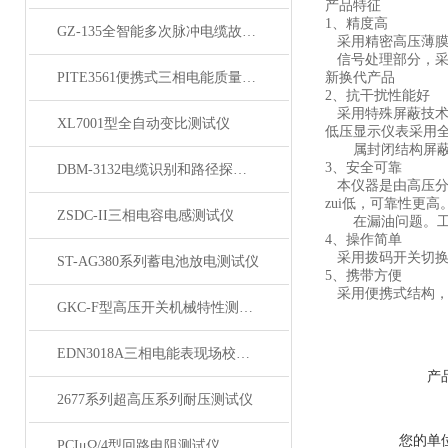
产品特征
1、精度高
GZ-135全智能多次脉冲电缆故障测试仪
采用精密高压薄膜
信号处理部分，采用
PITE3561便携式三相电能质量分析仪
新换代产品
2、抗干扰性能好
采用特殊屏蔽技术
XL7001型全自动变比测试仪
低压显示仪表采用
属封闭结构屏蔽，
3、安全可靠
DBM-3132电缆识别和路径探测仪
本仪器是由高压分
zui低，可靠性更高
ZSDC-II三相电容电感测试仪
在漏油问题。工作
4、操作简单
采用拨码开关切换
ST-AG380系列蓄电池放电测试仪
5、携带方便
采用便携式结构，
GKC-F型高压开关机械特性测试仪
EDN3018A三相电能表现场校验仪
产
2677系列超高压系列耐压测试仪
您的单
PCIμΩ/4型回路电阻测试仪