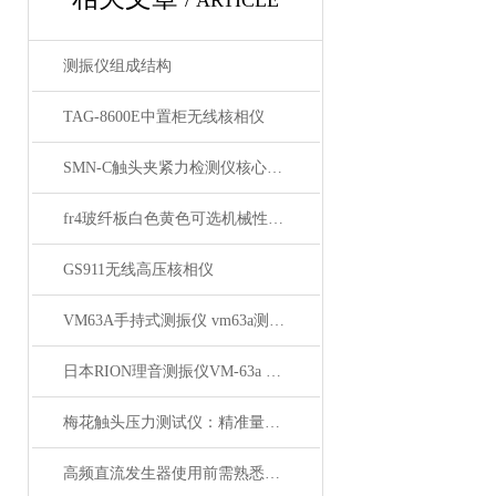
/ ARTICLE
测振仪组成结构
TAG-8600E中置柜无线核相仪
SMN-C触头夹紧力检测仪核心技术优势与性能特点
fr4玻纤板白色黄色可选机械性能高
GS911无线高压核相仪
VM63A手持式测振仪 vm63a测振仪厂商批发
日本RION理音测振仪VM-63a vm63a测振仪技术参数
梅花触头压力测试仪：精准量化触头压力的核心工具
高频直流发生器使用前需熟悉设备操作