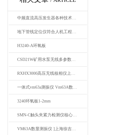
/ ARTICLE
中频直流高压发生器各种技术指标均优于行业标准
地下管线定位仪符合人机工程学原理的设计
H3240-A环氧板
CSD21W矿用水泵无线多参数测试仪
RXHX3000高压无线核相仪上海徐吉电气
一体式vm63a测振仪 Vm63A数显振动仪 上海徐吉推荐
3240环氧板1-2mm
SMN-C触头夹紧力检测仪核心技术优势与性能特点
VM63A数显测振仪 ]上海徐吉电气