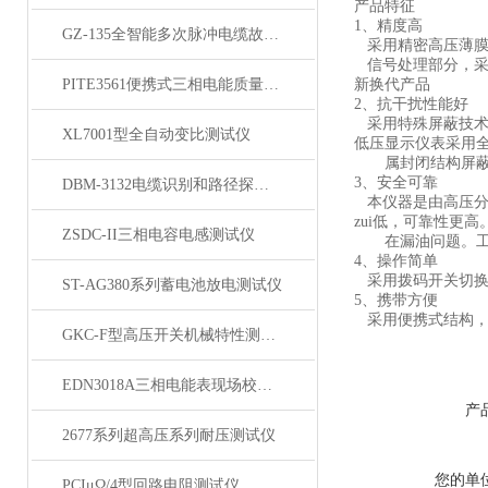
产品特征
1、精度高
GZ-135全智能多次脉冲电缆故障测试仪
采用精密高压薄膜
信号处理部分，采用
PITE3561便携式三相电能质量分析仪
新换代产品
2、抗干扰性能好
采用特殊屏蔽技术
XL7001型全自动变比测试仪
低压显示仪表采用
属封闭结构屏蔽，
3、安全可靠
DBM-3132电缆识别和路径探测仪
本仪器是由高压分
zui低，可靠性更高
ZSDC-II三相电容电感测试仪
在漏油问题。工作
4、操作简单
采用拨码开关切换
ST-AG380系列蓄电池放电测试仪
5、携带方便
采用便携式结构，
GKC-F型高压开关机械特性测试仪
EDN3018A三相电能表现场校验仪
产
2677系列超高压系列耐压测试仪
您的单
PCIμΩ/4型回路电阻测试仪