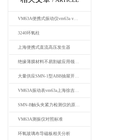
/ ARTICLE
VM63A便携式振动仪vm63a vm63a测振仪供应商
3240环氧柱
上海便携式直流高压发生器
绝缘薄膜材料不易割破应用领域广泛
大量供应SMN-1型ABB抽屉开关柜触点压力检测仪
VM63A振动表vm63a上海徐吉电气
SMN-B触头夹紧力检测仪的原理与应用
VM63A测振仪对照标准
环氧玻璃布导磁板相关分析