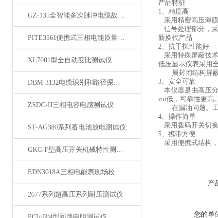
产品特征
1、精度高
GZ-135全智能多次脉冲电缆故障测试仪
采用精密高压薄膜
信号处理部分，采用
PITE3561便携式三相电能质量分析仪
新换代产品
2、抗干扰性能好
采用特殊屏蔽技术
XL7001型全自动变比测试仪
低压显示仪表采用
属封闭结构屏蔽，
3、安全可靠
DBM-3132电缆识别和路径探测仪
本仪器是由高压分
zui低，可靠性更高
ZSDC-II三相电容电感测试仪
在漏油问题。工作
4、操作简单
采用拨码开关切换
ST-AG380系列蓄电池放电测试仪
5、携带方便
采用便携式结构，
GKC-F型高压开关机械特性测试仪
EDN3018A三相电能表现场校验仪
产
2677系列超高压系列耐压测试仪
您的单
PCIμΩ/4型回路电阻测试仪