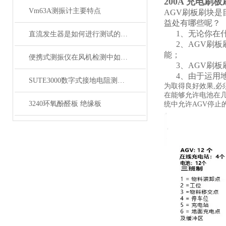
200A 充电刷
Vm63A测振计主要特点
AGV刷板刷块是
益处有哪些呢？
1、无论你在什
直流发生器是如何进行测试的呢？旺徐电气为您揭秘
2、AGV刷板
能；
便携式测振仪在风机检测中如何应用？
3、AGV刷板
4、由于运用地
SUTE3000数字式接地电阻测试仪
为取得良好效果,必
在能够允许电池在
3240环氧酚醛板 绝缘板
统中允许AGV停