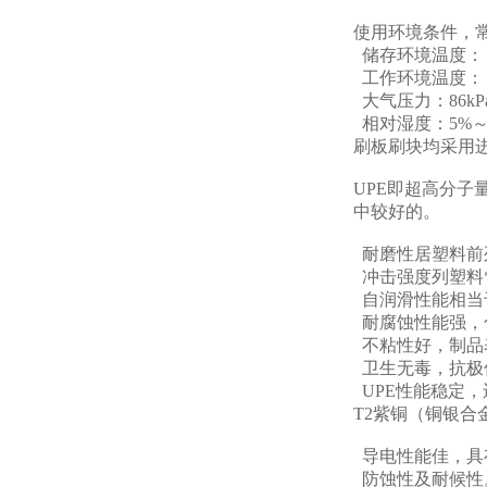
使用环境条件，
储存环境温度：－
工作环境温度：－
大气压力：86kPa
相对湿度：5%～
刷板刷块均采用进
UPE即超高分
中较好的。
耐磨性居塑料前
冲击强度列塑料
自润滑性能相当
耐腐蚀性能强，
不粘性好，制品
卫生无毒，抗极低
UPE性能稳定
T2紫铜（铜银
导电性能佳，具
防蚀性及耐候性