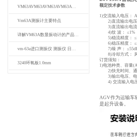
额定技术参数
VM63AVM63AVM63AVM63A上海徐吉电气有限公司
1)交流输入电压： AC2
Vm63A测振计主要特点
2)直流输出电压： D
3)直流输出电流： D
4)纹 波： ≤1%
详解VM63A数显振动计的产品参数
5)稳流精度： ≤
6)稳压精度： ≤
vm-63a进口测振仪 测振仪 日本理音测振仪*
7)噪 声： ≤55d
8)冷却方式： 
订货须知：
3240环氧板1.0mm
1)电池种类、容量(
2)快充时间、通
3)输出电压、电
4) 交流输入电
AGV作为运输
是起升设备。