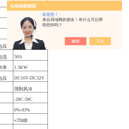
50HZ/60HZ
≤10.7KW
欢迎您！
来自局域网的朋友！有什么可以帮
≥92%
助您的吗？
≥IP20
24V
电压
50A
电流
1.5KW
功率
DC16V-DC32V
电压
强制风冷
-20C-50C
0%-93%
<70dB