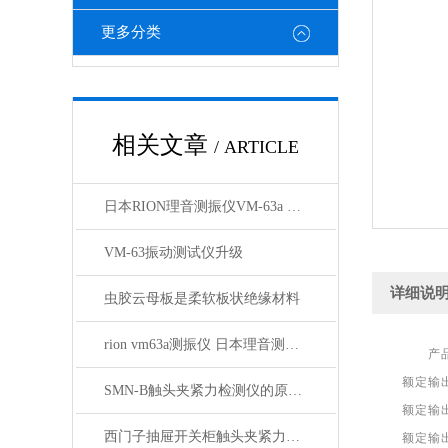
更多分类
相关文章
/ ARTICLE
日本RION理音测振仪VM-63a vm63a测振仪技术参数
VM-63振动测试仪升级
详细说
虫胶云母板是柔软板状绝缘材料
rion vm63a测振仪 日本理音测振仪VM63A新型
产
额定输
SMN-B触头夹紧力检测仪的原理与应用
额定输
西门子抽屉开关柜触头夹紧力检测仪的组成部分
额定输