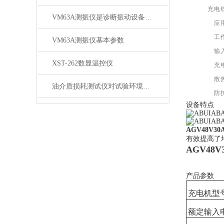
充电
VM63A测振仪是诊断振动设备的贴心管家
应
工
VM63A测振仪基本参数
输
XST-262数显温控仪
充
散
油介质损耗测试仪对试验环境实时进行检测
防
设备特点
AGV48V3
有效提高了
AGV48
产品参数
充电机型
额定输入