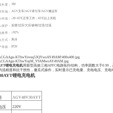
3M
线长度：
AGV叉车/AGV牵引车/AGV搬运车
用市场：
-20~65℃正常工作；65℃以上关机
作环境：
反接/过压/欠压/缺相/过流/过温
入保护：
≥92%
电效率：
风冷
热方式：
IP20
护等级：
0AYT锂电充电机
用新型高效三相APFC电路拓扑结构，功率因数大于0.9
均流精度和抗干扰性，傻瓜式操作，实时显示已充电量、充电电压、充电电流
V30AYT锂电充电机
AGV48V30AYT
号
220V
电压