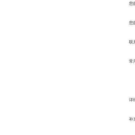
您
您
联
常
详
补