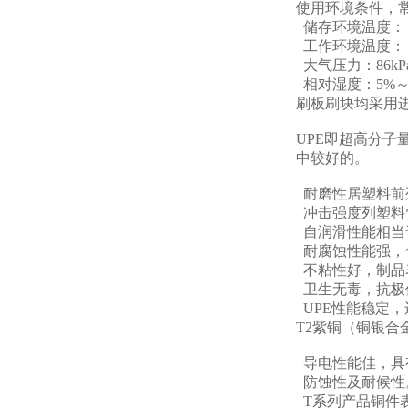
使用环境条件，
储存环境温度：－
工作环境温度：－
大气压力：86kPa
相对湿度：5%～
刷板刷块均采用进
UPE即超高分
中较好的。
耐磨性居塑料前
冲击强度列塑料
自润滑性能相当
耐腐蚀性能强，
不粘性好，制品
卫生无毒，抗极低
UPE性能稳定
T2紫铜（铜银
导电性能佳，具
防蚀性及耐候性
T系列产品铜件