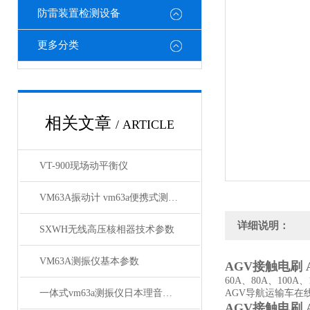
防雷装置检测设备
更多分类
相关文章
/ ARTICLE
VT-900现场动平衡仪
VM63A振动计 vm63a便携式测振仪*
详细说明：
SXWH无线高压核相器技术参数
VM63A测振仪基本参数
AGV接触电刷
60A、80A、10
一体式vm63a测振仪日本理音测振仪VM63A参数
AGV导航运输车
AGV接触电刷