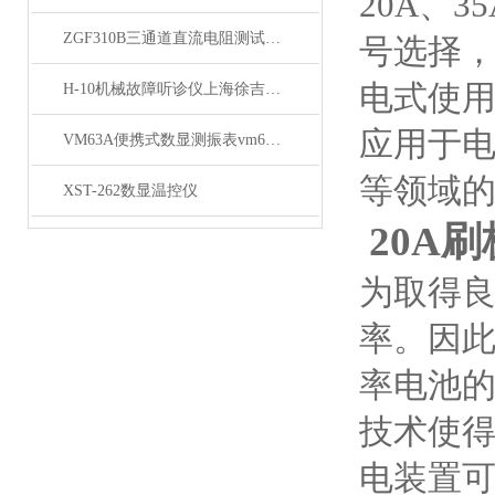
20A、3
ZGF310B三通道直流电阻测试仪大量供应
号选择
电式使用
H-10机械故障听诊仪上海徐吉大量供应
应用于
VM63A便携式数显测振表vm63a vm63a测振仪厂家
等领域
XST-262数显温控仪
20A
为取得良
率。因此
率电池
技术使得
电装置可