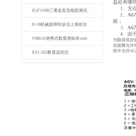
益处有哪
1、无论
ZGF310B三通道直流电阻测试仪大量供应
2、
A
能；
H-10机械故障听诊仪上海徐吉大量供应
3、
A
4、由于
VM63A便携式数显测振表vm63a vm63a测振仪厂家
为取得良好
在能够允许
统中允许A
XST-262数显温控仪