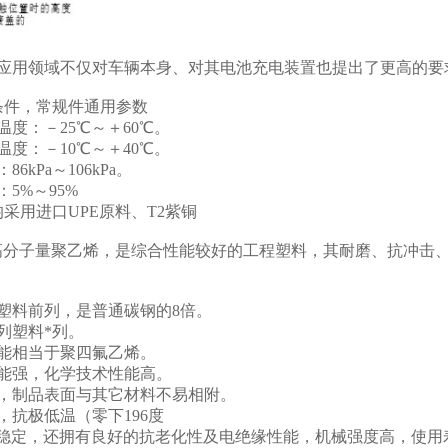
种应用领域不仅对车辆本身、对其电池充电装置也提出了更高的要
条件，常规件通用参数
度：－25℃～＋60℃。
度：－10℃～＋40℃。
6kPa～106kPa。
5%～95%
采用进口UPE原料、T2紫铜
超高分子量聚乙烯，是综合性能较好的工程塑料，其耐磨、抗冲击
。
塑料前列，是普通碳钢的8倍。
列塑料*列。
能相当于聚四氟乙烯。
能强，化学技术性能高。
，制品表面与其它材料不易相附。
抗极低温（零下196度
能稳定，还拥有良好的抗老化性及电绝缘性能，机械强度高，使用