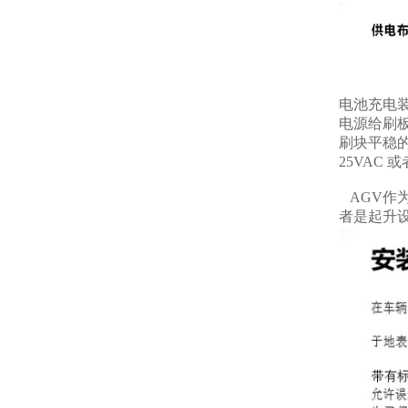
电池充电
电源给刷
刷块平稳的
25VAC
AGV作
者是起升