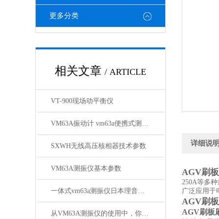
更多分类
相关文章
/ ARTICLE
VT-900现场动平衡仪
VM63A振动计 vm63a便携式测振仪*
详细说
SXWH无线高压核相器技术参数
VM63A测振仪基本参数
AGV刷
250A等
一体式vm63a测振仪日本理音测振仪VM63A参数
广泛应用于
AGV刷
AGV刷板
从VM63A测振仪的使用中，你得出了什么结论呢？