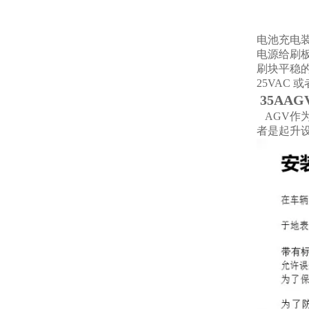
电池充电
电源给刷
刷块平稳的
25VAC
35AA
AGV作
者是起升