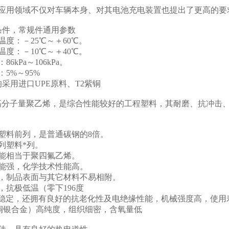
种应用领域不仅对车辆本身、对其电池充电装置也提出了更高的要
条件，常规件通用参数
度：－25℃～＋60℃。
度：－10℃～＋40℃。
6kPa～106kPa。
5%～95%
采用进口UPE原料、T2紫铜
超高分子量聚乙烯，是综合性能较好的工程塑料，其耐磨、抗冲击
。
塑料前列，是普通碳钢的8倍。
列塑料*列。
能相当于聚四氟乙烯。
能强，化学技术性能高。
，制品表面与其它材料不易相附。
抗极低温（零下196度
能稳定，还拥有良好的抗老化性及电绝缘性能，机械强度高，使用
（铜银合金）高纯度，组织细密，含氧量低