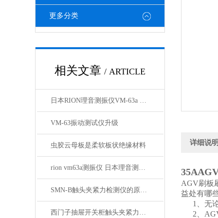
更多分类
相关文章
/ ARTICLE
日本RION理音测振仪VM-63a vm63a测振仪技术参数
VM-63振动测试仪升级
详细说
虫胶云母板是柔软板状绝缘材料
rion vm63a测振仪 日本理音测振仪VM63A新型
35AA
AGV刷板
SMN-B触头夹紧力检测仪的原理与应用
益处有哪
1、无论
西门子抽屉开关柜触头夹紧力检测仪的组成部分
2、AG