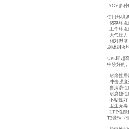
AGV多
使用环境
储存环境温
工作环境温
大气压力：8
相对湿度：
刷板刷块均
UPE即
中较好的
耐磨性居
冲击强度
自润滑性
耐腐蚀性
不粘性好
卫生无毒，
UPE性
T2紫铜