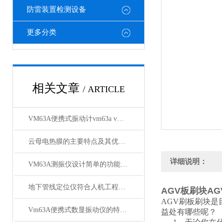
防雷装置检测设备
更多分类
相关文章
/ ARTICLE
VM63A便携式振动计vm63a vm63a测振仪厂商批发
云母电热膜的主要特点及其优良特性
详细说明：
VM63A测振仪设计简单的功能特点
地下管线定位仪符合人机工程学原理的设计
AGV板刷块A
AGV刷板刷块是
Vm63A便携式数显振动仪的特点及使用方法
益处有哪些呢？