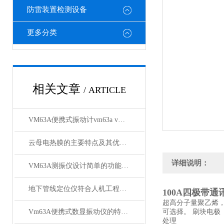
防雷装置检测设备
更多分类
相关文章
/ ARTICLE
VM63A便携式振动计vm63a vm63a测振仪厂商批发
云母电热膜的主要特点及其优良特性
详细说明：
VM63A测振仪设计简单的功能特点
地下管线定位仪符合人机工程学原理的设计
100A四极带
超高分子量聚乙烯
Vm63A便携式数显振动仪的特点及使用方法
可选择。 刷块电极
处理