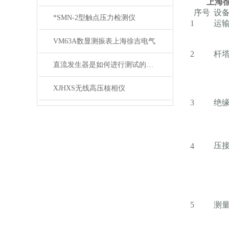
上海
序号
设
*SMN-2型触点压力检测仪
1
运
VM63A数显测振表上海徐吉电气
2
杆
直流发生器是如何进行测试的呢？旺徐电气为您揭秘
XJHXS无线高压核相仪
3
绝
压
4
5
测