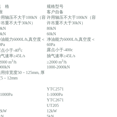
规 格
规格型号
座
客户自备
许用轴压不大于100kN（容
许用轴压不大于100kN（容
许吊重不大于30kN）
许吊重不大于30kN）
0kN
80kN
0kN
60kN
油能力6000L/h,真空度＜
净油能力6000L/h,真空度＜
0Pa
60Pa
0
露点小于-400c
点小于-40
c
气速率≥45L/s
抽气速率≥45L/s
3
3
2000 m
/h
≥2000 m
/h
000kN
1000-2000kN
用排宽度50－125mm, 厚
5－12mm
YTC2571
-1000Pa
1-1000Pa
YTC2671
UT205
2kW
12kW
kN
5kN