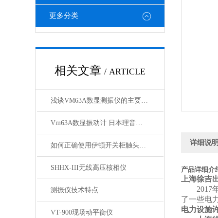
更多分类
相关文章
/ ARTICLE
浅谈VM63A数显测振仪的主要技术指标参数
Vm63A数显振动计 日本理音测振仪 测振仪厂商批发
详细说
如何正确使用伊顿开关柜触头夹紧力检测仪？
SHHX-III无线高压核相仪
产品详细介
上海徐吉
2017
测振仪技术特点
了一些电
电力设施
VT-900现场动平衡仪