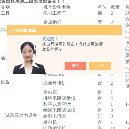
徐吉出租承装二级资质设备
如下：
备类别
机具设备名称
单位
数量
输工具
电力工程车
辆
2
5
金属抱杆
套
2
塔组立和架线设备
中型牵引机
台
1
8
中型张力机
台
1
6
欢迎您！
净
来自局域网的朋友！有什么可以帮
真空滤油机
台
1
6
助您的吗？
干燥空气发生器
台
1
露
缘油、气施工设备
SF6气体抽真空充气装置
台
1
抽
真空泵
台
1
≥
导线压接机
台
4
2
适
接设备
液压弯排机
台
2
度
全站仪
台
1
接地电阻测量仪
台
4
数字式真空计
个
1
1
绝缘电阻测试仪
台
3
量、试验及动力设备
钳型电流表
只
3
发电机
台
1
1
电缆输送机
台
10
5